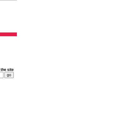
the site