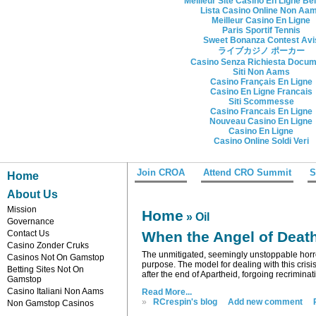
Meilleur Site Casino En Ligne Be
Lista Casino Online Non Aa
Meilleur Casino En Ligne
Paris Sportif Tennis
Sweet Bonanza Contest Avi
ライブカジノ ポーカー
Casino Senza Richiesta Docum
Siti Non Aams
Casino Français En Ligne
Casino En Ligne Francais
Siti Scommesse
Casino Francais En Ligne
Nouveau Casino En Ligne
Casino En Ligne
Casino Online Soldi Veri
Join CROA
Attend CRO Summit
S
Home
About Us
Mission
Home
» Oil
Governance
Contact Us
When the Angel of Deat
Casino Zonder Cruks
The unmitigated, seemingly unstoppable horror 
Casinos Not On Gamstop
purpose. The model for dealing with this cris
Betting Sites Not On
after the end of Apartheid, forgoing recriminat
Gamstop
Casino Italiani Non Aams
Read More...
»
RCrespin's blog
Add new comment
Non Gamstop Casinos